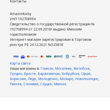
Контакты
Amazonka.by
УНП 192708994
Свидетельство о государственной регистрации №
192708994 от 22.09.2016г выдано Минским
горисполкомом
Интернет-магазин зарегистрирован в Торговом
реестре РБ 24.12.2021 №525818
Карта сайта
Наши магазины в:
Гомеле
,
Могилеве
,
Витебске
,
Гродно
,
Бресте
,
Барановичах
,
Бобруйске
,
Орше
,
Борисове
,
Лиде
,
Молодечно
,
Мозыре
,
Новополоцке
,
Пинске
,
Слониме
,
Слуцке
,
Минске
.
2026 год. Все права защищены.