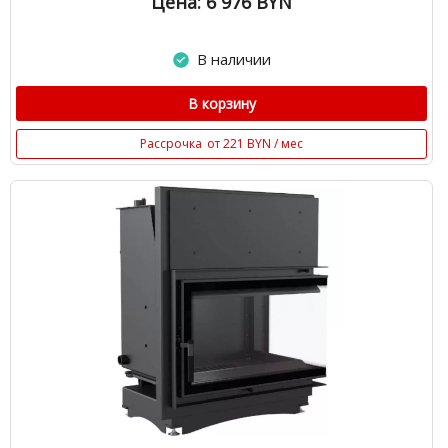
Цена: 6 976
BYN
В наличии
В корзину
Рассрочка
от 221 BYN / мес