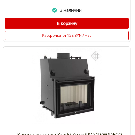
В наличии
В корзину
Рассрочка
от 158 BYN / мес
Каминная топка Kratki Zuzia/PW/19/W/DECO